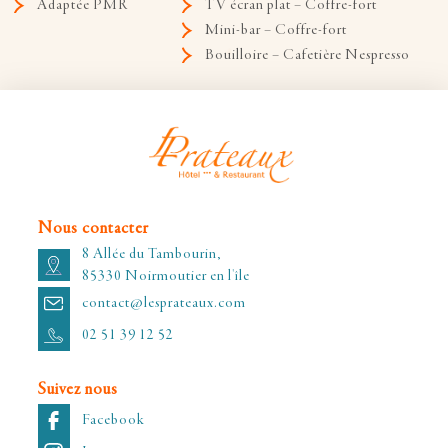
Adaptée PMR
TV écran plat – Coffre-fort
Mini-bar – Coffre-fort
Bouilloire – Cafetière Nespresso
Nous contacter
8 Allée du Tambourin,
85330 Noirmoutier en l'île
contact@lesprateaux.com
02 51 39 12 52
Suivez nous
Facebook